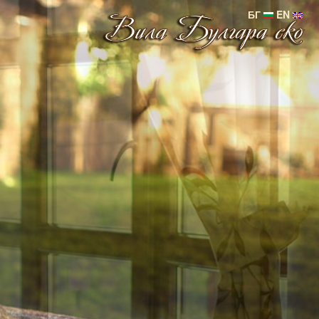
БГ
EN